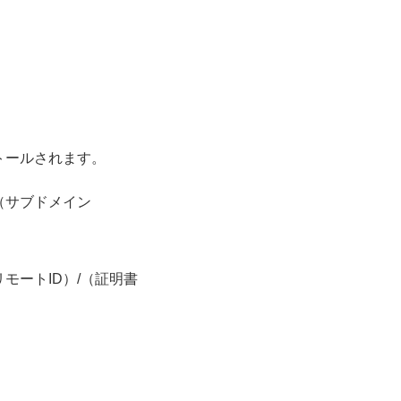
トールされます。
（サブドメイン
リモートID）/（証明書