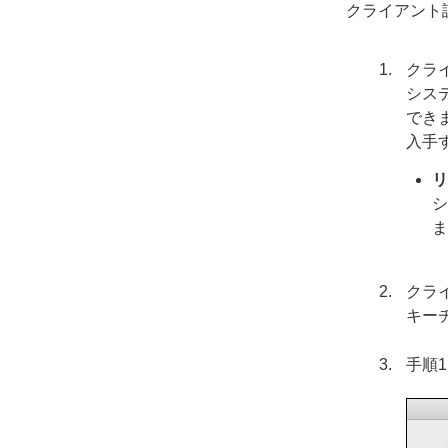
クライアント証
クラ
シス
でき
入手
リ
シ
ま
クラ
キー
手順