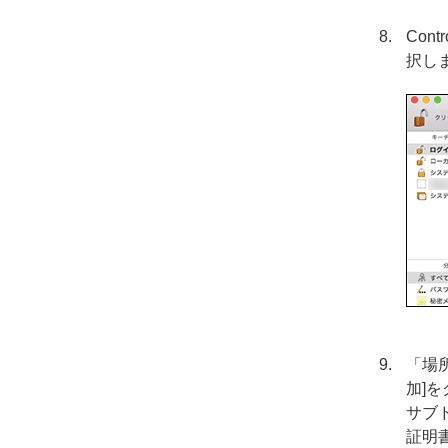
Co
択し
「場所
加]
サブ
証明書