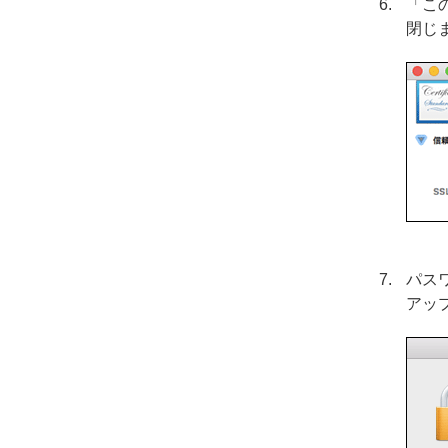
「こ
閉じ
パス
アッ