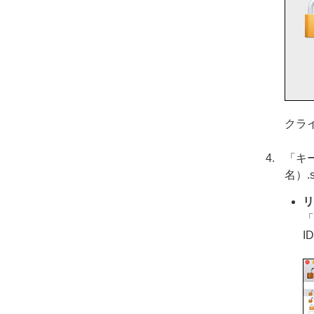
クラ
「キ
名）.
リ
「
I