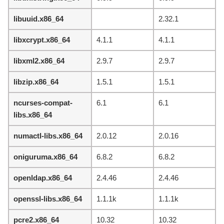
libuuid.x86_64
2.32.1
libxcrypt.x86_64
4.1.1
4.1.1
libxml2.x86_64
2.9.7
2.9.7
libzip.x86_64
1.5.1
1.5.1
ncurses-compat-
6.1
6.1
libs.x86_64
numactl-libs.x86_64
2.0.12
2.0.16
oniguruma.x86_64
6.8.2
6.8.2
openldap.x86_64
2.4.46
2.4.46
openssl-libs.x86_64
1.1.1k
1.1.1k
pcre2.x86_64
10.32
10.32