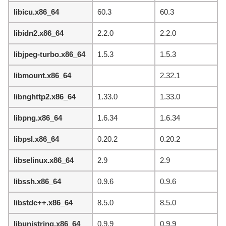
libicu.x86_64
60.3
60.3
libidn2.x86_64
2.2.0
2.2.0
libjpeg-turbo.x86_64
1.5.3
1.5.3
libmount.x86_64
2.32.1
libnghttp2.x86_64
1.33.0
1.33.0
libpng.x86_64
1.6.34
1.6.34
libpsl.x86_64
0.20.2
0.20.2
libselinux.x86_64
2.9
2.9
libssh.x86_64
0.9.6
0.9.6
libstdc++.x86_64
8.5.0
8.5.0
libunistring.x86_64
0.9.9
0.9.9