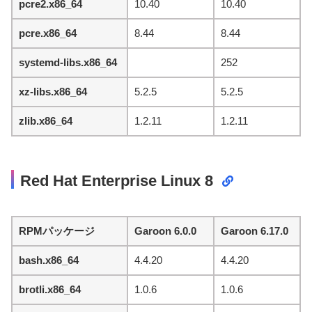
pcre2.x86_64
10.40
10.40
pcre.x86_64
8.44
8.44
systemd-libs.x86_64
252
xz-libs.x86_64
5.2.5
5.2.5
zlib.x86_64
1.2.11
1.2.11
Red Hat Enterprise Linux 8
RPMパッケージ
Garoon 6.0.0
Garoon 6.17.0
bash.x86_64
4.4.20
4.4.20
brotli.x86_64
1.0.6
1.0.6