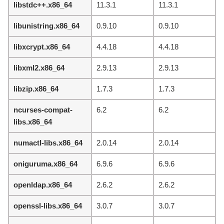
libstdc++.x86_64
11.3.1
11.3.1
libunistring.x86_64
0.9.10
0.9.10
libxcrypt.x86_64
4.4.18
4.4.18
libxml2.x86_64
2.9.13
2.9.13
libzip.x86_64
1.7.3
1.7.3
ncurses-compat-
6.2
6.2
libs.x86_64
numactl-libs.x86_64
2.0.14
2.0.14
oniguruma.x86_64
6.9.6
6.9.6
openldap.x86_64
2.6.2
2.6.2
openssl-libs.x86_64
3.0.7
3.0.7