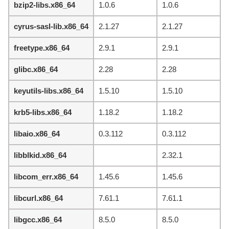
bzip2-libs.x86_64
1.0.6
1.0.6
cyrus-sasl-lib.x86_64
2.1.27
2.1.27
freetype.x86_64
2.9.1
2.9.1
glibc.x86_64
2.28
2.28
keyutils-libs.x86_64
1.5.10
1.5.10
krb5-libs.x86_64
1.18.2
1.18.2
libaio.x86_64
0.3.112
0.3.112
libblkid.x86_64
2.32.1
libcom_err.x86_64
1.45.6
1.45.6
libcurl.x86_64
7.61.1
7.61.1
libgcc.x86_64
8.5.0
8.5.0