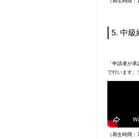
（再生時間：1
5. 中
「申請者が承
で行います。
（再生時間：7