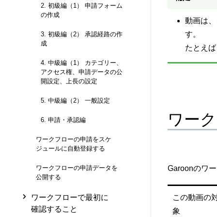
2. 初級編（1） 申請フォーム
の作成
動画は、
す。
3. 初級編（2） 承認経路の作
成
たとえば
4. 中級編（1） カテゴリー、
アクセス権、申請データの公
開設定、上長の設定
5. 中級編（2） 一般設定
ワーク
6. 申請・承認編
ワークフローの申請をスケ
ジュールに自動登録する
Garoon
ワークフローの申請データを
公開する
この動画の
ワークフローで最初に
確認すること
象