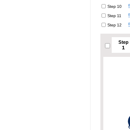
Step 10
Step 11
Step 12
Step
1