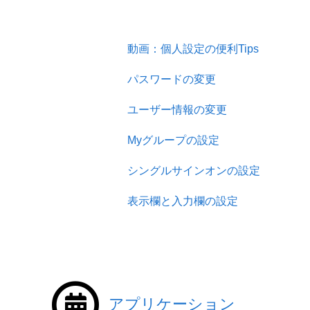
動画：個人設定の便利Tips
パスワードの変更
ユーザー情報の変更
Myグループの設定
シングルサインオンの設定
表示欄と入力欄の設定
アプリケーション