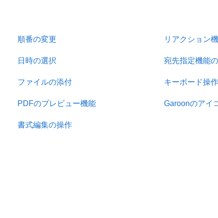
順番の変更
リアクション
日時の選択
宛先指定機能
ファイルの添付
キーボード操
PDFのプレビュー機能
Garoonのアイ
書式編集の操作