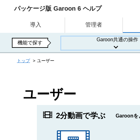
パッケージ版 Garoon 6 ヘルプ
導入
管理者
Garoon共通の操作
機能で探す
トップ
ユーザー
ユーザー
2分動画で学ぶ
Garoo