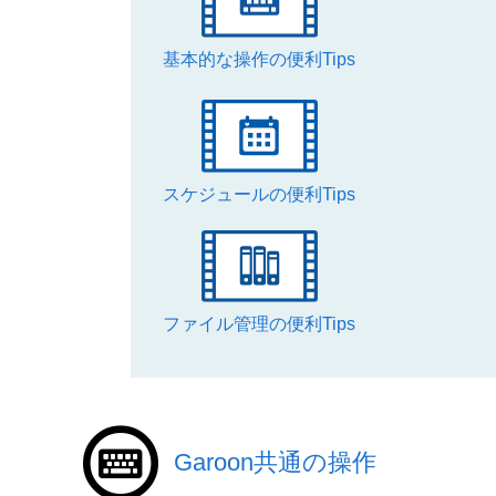
基本的な操作の便利Tips
スケジュールの便利Tips
ファイル管理の便利Tips
Garoon共通の操作