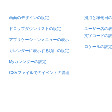
画面のデザインの設定
拠点と稼働日
ドロップダウンリストの設定
ユーザー名の
文字コードの
アプリケーションメニューの表示
ロケールの設
カレンダーに表示する項目の設定
Myカレンダーの設定
CSVファイルでのイベントの管理