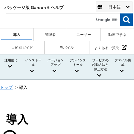
日本語
パッケージ版 Garoon 6 ヘルプ
導入
管理者
ユーザー
動画で学ぶ
目的別ガイド
モバイル
よくあるご質問
運用前に
インストー
バージョン
アンインス
サービスの
ファイル構
ル
アップ
トール
起動方法と
成
停止方法
トップ
導入
導入