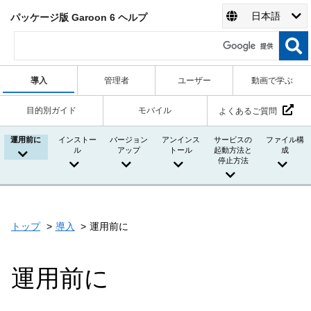
日本語
パッケージ版 Garoon 6 ヘルプ
導入
管理者
ユーザー
動画で学ぶ
目的別ガイド
モバイル
よくあるご質問
運用前に
インストー
バージョン
アンインス
サービスの
ファイル構
ル
アップ
トール
起動方法と
成
停止方法
トップ
導入
運用前に
運用前に