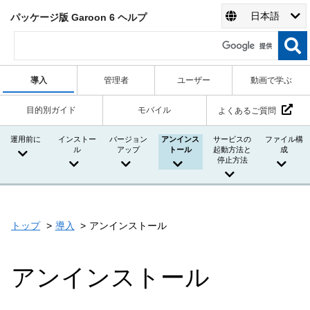
日本語
パッケージ版 Garoon 6 ヘルプ
導入
管理者
ユーザー
動画で学ぶ
目的別ガイド
モバイル
よくあるご質問
運用前に
インストー
バージョン
アンインス
サービスの
ファイル構
ル
アップ
トール
起動方法と
成
停止方法
トップ
導入
アンインストール
アンインストール