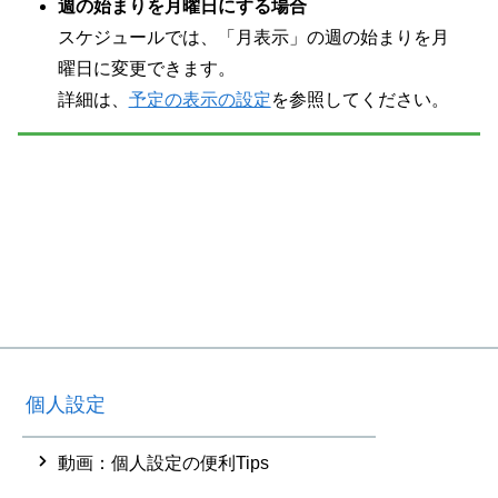
週の始まりを月曜日にする場合
スケジュールでは、「月表示」の週の始まりを月
曜日に変更できます。
詳細は、
予定の表示の設定
を参照してください。
個人設定
動画：個人設定の便利Tips