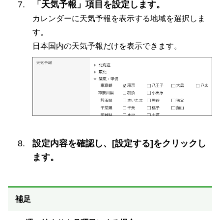
「天気予報」項目を設定します。
カレンダーに天気予報を表示する地域を選択しま
す。
日本国内の天気予報だけを表示できます。
設定内容を確認し、[設定する]をクリックし
ます。
補足