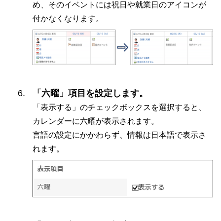
め、そのイベントには祝日や就業日のアイコンが
付かなくなります。
「六曜」項目を設定します。
「表示する」のチェックボックスを選択すると、
カレンダーに六曜が表示されます。
言語の設定にかかわらず、情報は日本語で表示さ
れます。