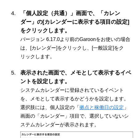
「個人設定（共通）」画面で、「カレン
ダー」の[カレンダーに表示する項目の設定]
をクリックします。
バージョン 6.17.0より前のGaroonをお使いの場合
は、[カレンダー]をクリックし、[一般設定]をク
リックします。
表示された画面で、メモとして表示するイベ
ントを設定します。
システムカレンダーに登録されているイベント
を、メモとして表示するかどうかを設定します。
選択肢には、個人設定の「
拠点と稼働日の設定
」
画面の「カレンダー」項目で、選択していないシ
ステムカレンダーが表示されます。