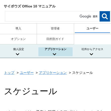
サイボウズ Office 10 マニュアル
導入
管理者
ユーザー
オプション
目的別ガイド
個人設定
アプリケーション
社外からアクセス
トップ
ユーザー
アプリケーション
スケジュール
スケジュール