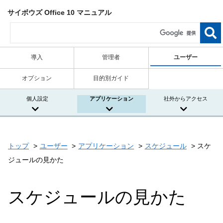
サイボウズ Office 10 マニュアル
導入
管理者
ユーザー
オプション
目的別ガイド
個人設定
アプリケーション
社外からアクセス
トップ
ユーザー
アプリケーション
スケジュール
スケ
ジュールの見かた
スケジュールの見かた