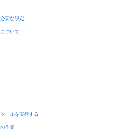
に必要な設定
合について
プツールを実行する
後の作業