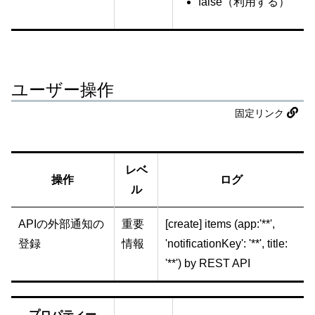
false（利用する）
ユーザー操作
固定リンク
レベ
操作
ログ
ル
APIの外部通知の
重要
[create] items (app:'**',
登録
情報
'notificationKey': '**', title:
'**') by REST API
プロパティー