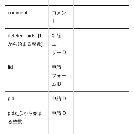
comment
コメン
ト
deleted_uids_[1
削除
から始まる整数]
ユー
ザーID
fid
申請
フォー
ムID
pid
申請ID
pids_[1から始ま
申請ID
る整数]