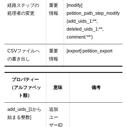
経路ステップの
重要
[modify]
処理者の変更
情報
petition_path_step_modify
(add_uids_1:**,
deleted_uids_1:**,
comment:'**')
CSVファイルへ
重要
[export] petition_export
の書き出し
情報
プロパティー
（アルファベッ
意味
備考
ト順）
add_uids_[1から
追加
始まる整数]
ユー
ザーID