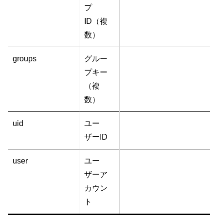
プ
ID（複
数）
groups
グルー
プキー
（複
数）
uid
ユー
ザーID
user
ユー
ザーア
カウン
ト