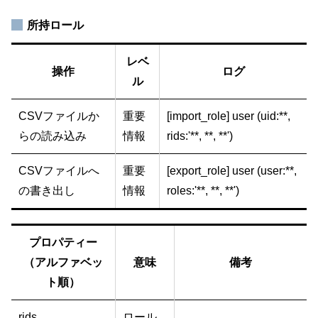
所持ロール
レベ
操作
ログ
ル
CSVファイルか
重要
[import_role] user (uid:**,
らの読み込み
情報
rids:'**, **, **')
CSVファイルへ
重要
[export_role] user (user:**,
の書き出し
情報
roles:'**, **, **')
プロパティー
（アルファベッ
意味
備考
ト順）
rids
ロール