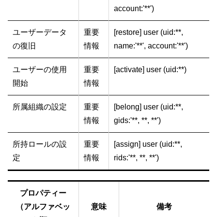
account:'**')
ユーザーデータ
重要
[restore] user (uid:**,
の復旧
情報
name:'**', account:'**')
ユーザーの使用
重要
[activate] user (uid:**)
開始
情報
所属組織の設定
重要
[belong] user (uid:**,
情報
gids:'**, **, **')
所持ロールの設
重要
[assign] user (uid:**,
定
情報
rids:'**, **, **')
プロパティー
（アルファベッ
意味
備考