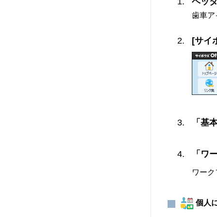
ヘッ
歯車ア
[サイ
「基
「ワ
ワーク
個人