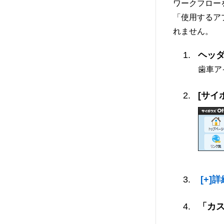
ワークフロー
「使用するア
れません。
ヘッ
歯車ア
[サイ
[+]
「カ