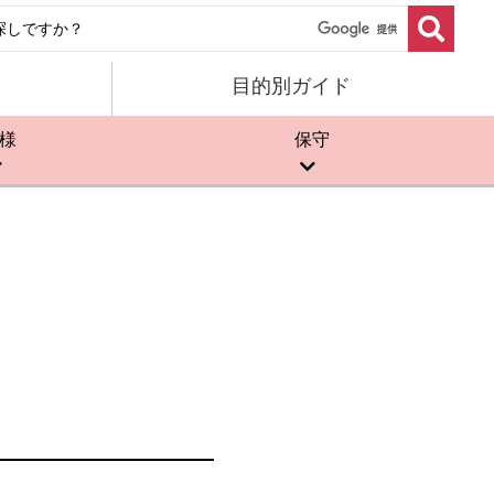
目的別ガイド
様
保守