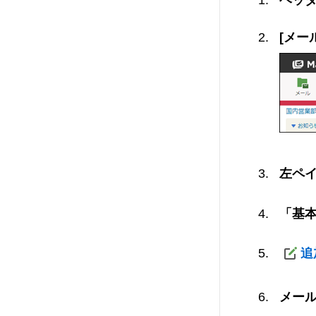
[メー
左ペ
「基
追
メー