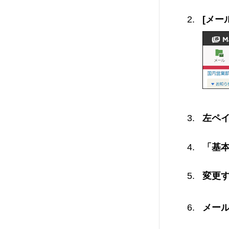
[メー
左ペ
「基
変更
メー