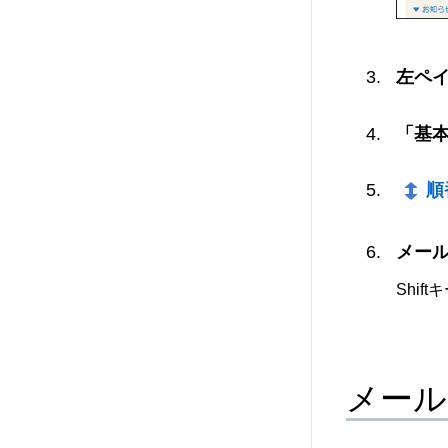
左ペ
「基
順
メー
Shi
メール