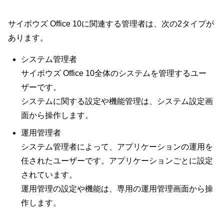
サイボウズ Office 10に関連する管理者は、次の2タイプが
あります。
システム管理者
サイボウズ Office 10全体のシステムを管理するユー
ザーです。
システムに関する設定や機能管理は、システム設定画
面から操作します。
運用管理者
システム管理者によって、アプリケーションの運用を
任されたユーザーです。アプリケーションごとに設定
されています。
運用管理の設定や機能は、専用の運用管理画面から操
作します。