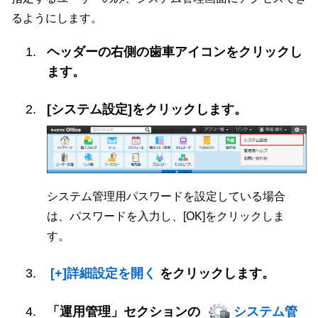
るようにします。
ヘッダーの右側の歯車アイコンをクリックし
ます。
[システム設定]をクリックします。
システム管理用パスワードを設定している場合
は、パスワードを入力し、[OK]をクリックしま
す。
[+]詳細設定を開く
をクリックします。
「運用管理」セクションの
システム管