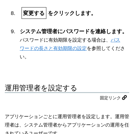
変更する
をクリックします。
システム管理者にパスワードを連絡します。
パスワードに有効期限を設定する場合は、
パス
ワードの長さと有効期限の設定
を参照してくださ
い。
運用管理者を設定する
固定リンク
アプリケーションごとに運用管理者を設定します。運用管
理者は、システム管理者からアプリケーションの運用を任
されているユーザーです。