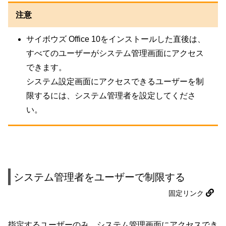
注意
サイボウズ Office 10をインストールした直後は、
すべてのユーザーがシステム管理画面にアクセス
できます。
システム設定画面にアクセスできるユーザーを制
限するには、システム管理者を設定してくださ
い。
システム管理者をユーザーで制限する
固定リンク
指定するユーザーのみ、システム管理画面にアクセスでき