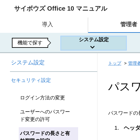
サイボウズ Office 10 マニュアル
導入
管理者
システム設定
機能で探す
システム設定
トップ
管理
セキュリティ設定
パス
ログイン方法の変更
ユーザーへのパスワー
パスワードの
ド変更の許可
ヘッ
パスワードの長さと有