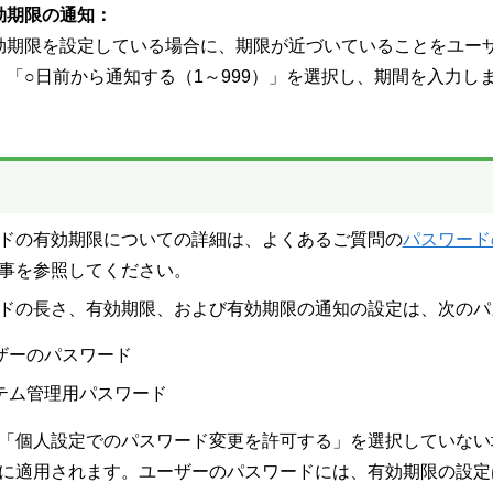
効期限の通知：
効期限を設定している場合に、期限が近づいていることをユー
、「○日前から通知する（1～999）」を選択し、期間を入力し
ドの有効期限についての詳細は、よくあるご質問の
パスワード
事を参照してください。
ドの長さ、有効期限、および有効期限の通知の設定は、次のパ
ザーのパスワード
テム管理用パスワード
「個人設定でのパスワード変更を許可する」を選択していない
に適用されます。ユーザーのパスワードには、有効期限の設定