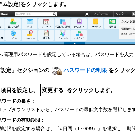
テム設定]をクリックします。
ム管理用パスワードを設定している場合は、パスワードを入力し
本設定」セクションの
パスワードの制限
をクリッ
な項目を設定し、
変更する
をクリックします。
スワードの長さ：
ロップダウンリストから、パスワードの最低文字数を選択しま
スワードの有効期限：
効期限を設定する場合は、「○日間（1～999）」を選択し、期