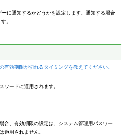
ザーに通知するかどうかを設定します。通知する場合
ます。
の有効期限が切れるタイミングを教えてください。
スワードに適用されます。
場合、有効期限の設定は、システム管理用パスワー
は適用されません。