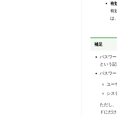
有
有
は
補足
パスワー
という記
パスワー
ユー
シス
ただし、
ドにだけ