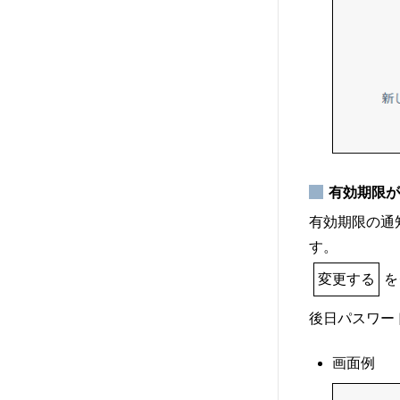
有効期限が
有効期限の通
す。
変更する
を
後日パスワー
画面例