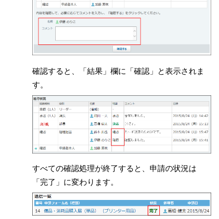
確認すると、「結果」欄に「確認」と表示されま
す。
すべての確認処理が終了すると、申請の状況は
「完了」に変わります。