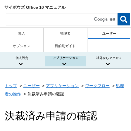
サイボウズ Office 10 マニュアル
導入
管理者
ユーザー
オプション
目的別ガイド
個人設定
アプリケーション
社外からアクセス
トップ
ユーザー
アプリケーション
ワークフロー
処理
者の操作
決裁済み申請の確認
決裁済み申請の確認