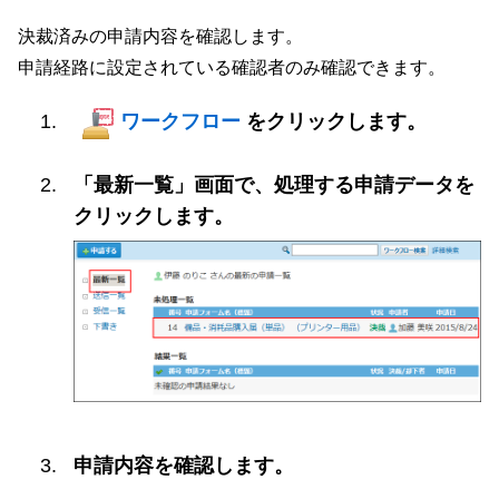
決裁済みの申請内容を確認します。
申請経路に設定されている確認者のみ確認できます。
ワークフロー
をクリックします。
「最新一覧」画面で、処理する申請データを
クリックします。
申請内容を確認します。