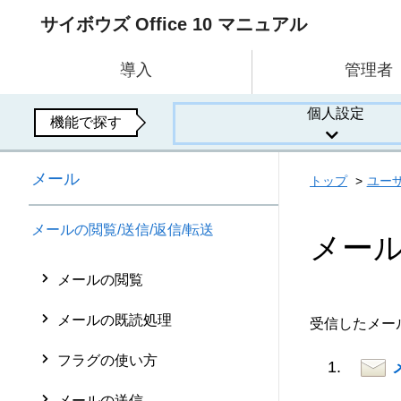
サイボウズ Office 10 マニュアル
導入
管理者
個人設定
機能で探す
メール
トップ
ユー
メールの閲覧/送信/返信/転送
メー
メールの閲覧
メールの既読処理
受信したメー
フラグの使い方
メールの送信