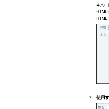
本文には
HTM
HTM
使用