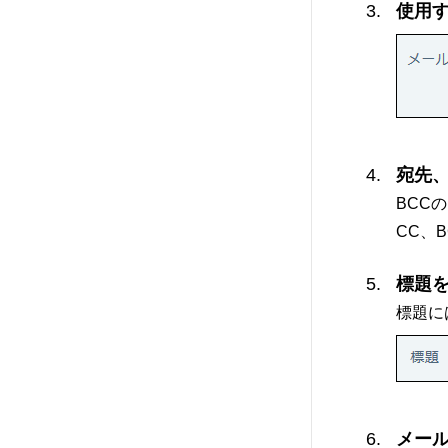
使用
宛先、
BCC
CC、
標題
標題に
メー