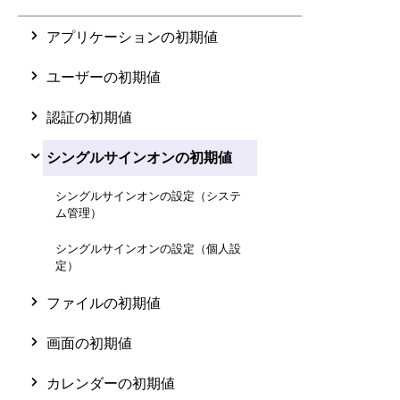
アプリケーションの初期値
ユーザーの初期値
認証の初期値
シングルサインオンの初期値
シングルサインオンの設定（システ
ム管理）
シングルサインオンの設定（個人設
定）
ファイルの初期値
画面の初期値
カレンダーの初期値