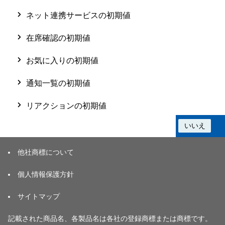
ネット連携サービスの初期値
在席確認の初期値
お気に入りの初期値
通知一覧の初期値
リアクションの初期値
この情報は役に立ちましたか？
はい
いいえ
他社商標について
個人情報保護方針
サイトマップ
記載された商品名、各製品名は各社の登録商標または商標です。