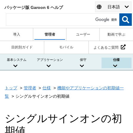
日本語
パッケージ版 Garoon 6 ヘルプ
導入
管理者
ユーザー
動画で学ぶ
目的別ガイド
モバイル
よくあるご質問
基本システム
アプリケーション
保守
仕様
トップ
管理者
仕様
機能やアプリケーションの初期値一
覧
シングルサインオンの初期値
シングルサインオンの初
期値