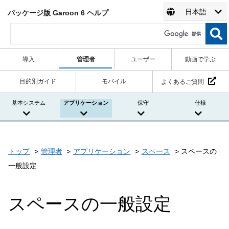
日本語
パッケージ版 Garoon 6 ヘルプ
導入
管理者
ユーザー
動画で学ぶ
目的別ガイド
モバイル
よくあるご質問
基本システム
アプリケーション
保守
仕様
トップ
管理者
アプリケーション
スペース
スペースの
一般設定
スペースの一般設定