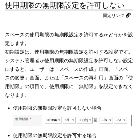
使用期限の無期限設定を許可しない
固定リンク
スペースの使用期限の無期限設定を許可するかどうかを設
定します。
初期設定は、使用期限の無期限設定を許可する設定です。
システム管理者が使用期限の無期限設定を許可しない設定
にすると、ユーザーは「スペースの作成」画面、「スペー
スの変更」画面、または「スペースの再利用」画面の「使
用期限」の項目で、使用期限に「無期限」を設定できなく
なります。
使用期限の無期限設定を許可しない場合
使用期限の無期限設定を許可する場合