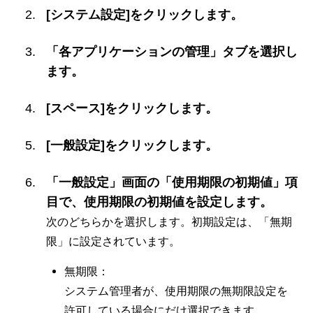
[システム設定]をクリックします。
「各アプリケーションの管理」タブを選択し
ます。
[スペース]をクリックします。
[一般設定]をクリックします。
「一般設定」画面の「使用期限の初期値」項
目で、使用期限の初期値を設定します。
次のどちらかを選択します。初期設定は、「無期
限」に設定されています。
無期限：
システム管理者が、使用期限の無期限設定を
許可している場合にだけ選択できます。