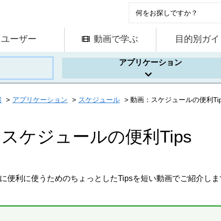
ユーザー
動画で学ぶ
目的別ガイ
アプリケーション
者
アプリケーション
スケジュール
動画：スケジュールの便利Tip
スケジュールの便利Tips
さらに便利に使うためのちょっとしたTipsを短い動画でご紹介し