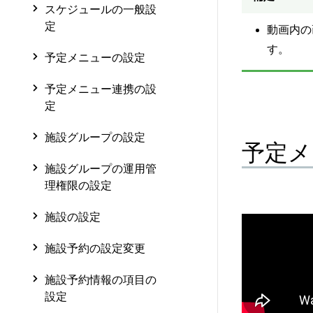
スケジュールの一般設
定
動画内の
す。
予定メニューの設定
予定メニュー連携の設
定
施設グループの設定
予定メ
施設グループの運用管
理権限の設定
施設の設定
施設予約の設定変更
施設予約情報の項目の
設定