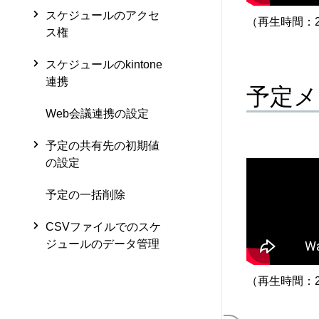
スケジュールのアクセ
（再生時間：2
ス権
スケジュールのkintone
連携
予定メ
Web会議連携の設定
予定の共有先の初期値
の設定
予定の一括削除
CSVファイルでのスケ
ジュールのデータ管理
（再生時間：2