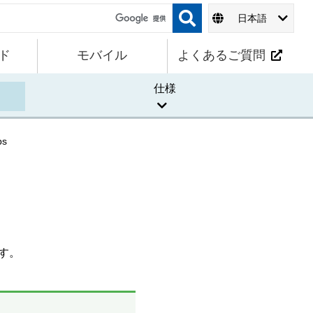
日本語
ド
モバイル
よくあるご質問
仕様
s
ます。