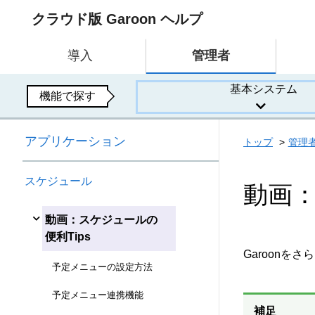
クラウド版 Garoon ヘルプ
導入
管理者
基本システム
機能で探す
アプリケーション
トップ
管理
スケジュール
動画：
動画：スケジュールの
便利Tips
Garoonを
予定メニューの設定方法
予定メニュー連携機能
補足