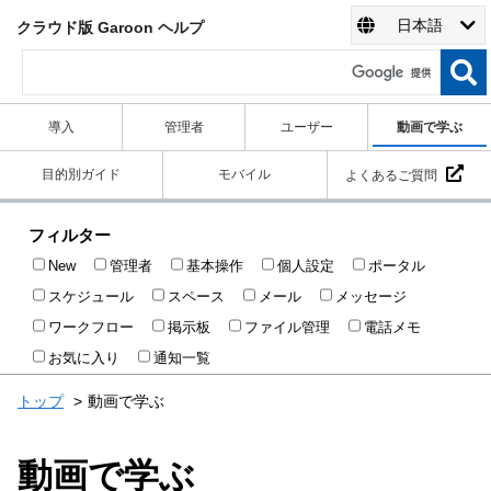
日本語
クラウド版 Garoon ヘルプ
導入
管理者
ユーザー
動画で学ぶ
目的別ガイド
モバイル
よくあるご質問
フィルター
New
管理者
基本操作
個人設定
ポータル
スケジュール
スペース
メール
メッセージ
ワークフロー
掲示板
ファイル管理
電話メモ
お気に入り
通知一覧
トップ
動画で学ぶ
動画で学ぶ