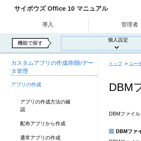
サイボウズ Office 10 マニュアル
導入
管理者
個人設定
機能で探す
カスタムアプリの作成/削除/デー
トップ
ユー
タ管理
DBM
アプリの作成
アプリの作成方法の確
認
DBMファイ
配布アプリから作成
DBMファ
通常アプリの作成