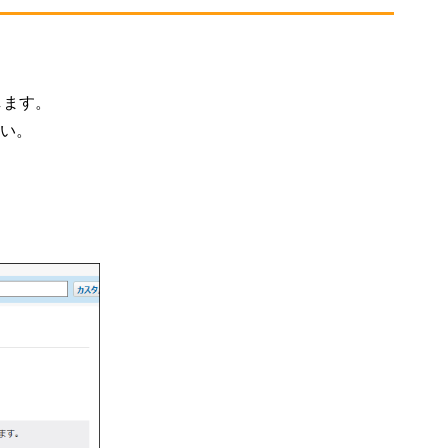
します。
い。
。