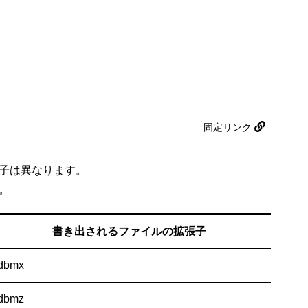
固定リンク
張子は異なります。
。
書き出されるファイルの拡張子
.dbmx
.dbmz