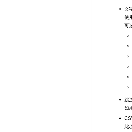
文
使
可
跳
如
C
此