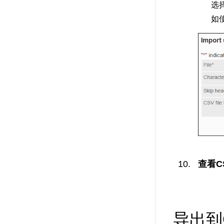
选
如
查看C
导出到