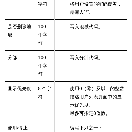
字符
将用户设置的密码覆盖，
需写入“*”。
是否删除地
100
写入地域代码。
域
个字
符
分部
100
写入分部代码。
个字
符
显示优先度
8 个字
使用0（零）及以上的整数
符
描述用户列表页面中的显
示优先度。
最多可指定8位数。
使用/停止
编写下列之一：