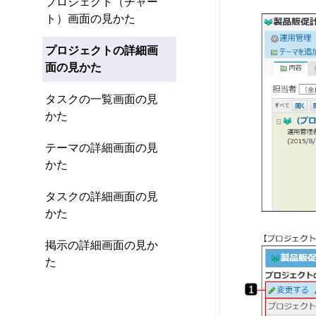
プロジェクト（チャー
ト）画面の見かた
プロジェクトの詳細画
面の見かた
タスクの一覧画面の見
かた
テーマの詳細画面の見
かた
タスクの詳細画面の見
かた
掲示の詳細画面の見か
た