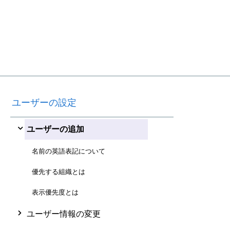
ユーザーの設定
ユーザーの追加
名前の英語表記について
優先する組織とは
表示優先度とは
ユーザー情報の変更