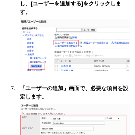
し、[ユーザーを追加する]をクリックしま
す。
「ユーザーの追加」画面で、必要な項目を設
定します。