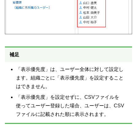
補足
「表示優先度」は、ユーザー全体に対して設定し
ます。組織ごとに「表示優先度」を設定すること
はできません。
「表示優先度」を設定せずに、CSVファイルを
使ってユーザー登録した場合、ユーザーは、CSV
ファイルに記載された順に表示されます。