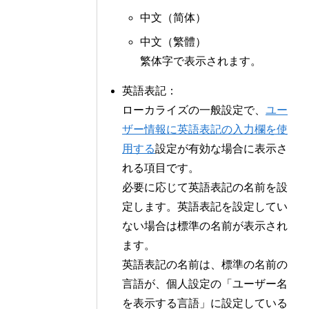
中文（
简体
）
中文（
繁體
）
繁体字で表示されます。
英語表記：
ローカライズの一般設定で、
ユー
ザー情報に英語表記の入力欄を使
用する
設定が有効な場合に表示さ
れる項目です。
必要に応じて英語表記の名前を設
定します。英語表記を設定してい
ない場合は標準の名前が表示され
ます。
英語表記の名前は、標準の名前の
言語が、個人設定の「ユーザー名
を表示する言語」に設定している