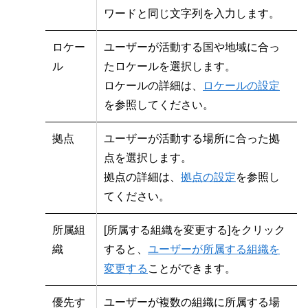
ワードと同じ文字列を入力します。
ロケー
ユーザーが活動する国や地域に合っ
ル
たロケールを選択します。
ロケールの詳細は、
ロケールの設定
を参照してください。
拠点
ユーザーが活動する場所に合った拠
点を選択します。
拠点の詳細は、
拠点の設定
を参照し
てください。
所属組
[所属する組織を変更する]をクリック
織
すると、
ユーザーが所属する組織を
変更する
ことができます。
優先す
ユーザーが複数の組織に所属する場