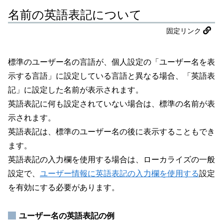
名前の英語表記について
固定リンク
標準のユーザー名の言語が、個人設定の「ユーザー名を表
示する言語」に設定している言語と異なる場合、「英語表
記」に設定した名前が表示されます。
英語表記に何も設定されていない場合は、標準の名前が表
示されます。
英語表記は、標準のユーザー名の後に表示することもでき
ます。
英語表記の入力欄を使用する場合は、ローカライズの一般
設定で、
ユーザー情報に英語表記の入力欄を使用する
設定
を有効にする必要があります。
ユーザー名の英語表記の例