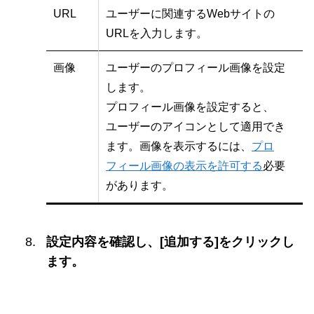
URL
ユーザーに関連するWebサイトの
URLを入力します。
画像
ユーザーのプロフィール画像を設定
します。
プロフィール画像を設定すると、
ユーザーのアイコンとして適用でき
ます。画像を表示するには、
プロ
フィール画像の表示を許可する
必要
があります。
設定内容を確認し、[追加する]をクリックし
ます。