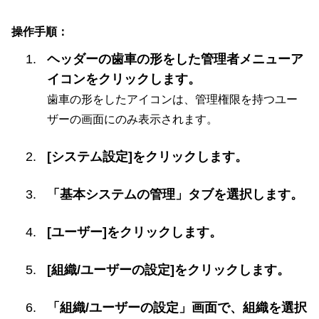
操作手順：
ヘッダーの歯車の形をした管理者メニューア
イコンをクリックします。
歯車の形をしたアイコンは、管理権限を持つユー
ザーの画面にのみ表示されます。
[システム設定]をクリックします。
「基本システムの管理」タブを選択します。
[ユーザー]をクリックします。
[組織/ユーザーの設定]をクリックします。
「組織/ユーザーの設定」画面で、組織を選択