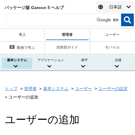
日本語
パッケージ版 Garoon 5 ヘルプ
導入
管理者
ユーザー
目的別ガイド
モバイル
動画で学ぶ
基本システム
アプリケーション
保守
仕様
トップ
管理者
基本システム
ユーザー
ユーザーの設定
ユーザーの追加
ユーザーの追加