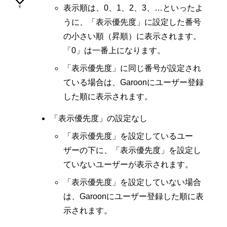
表示順は、0、1、2、3、…といったよ
うに、「表示優先度」に設定した番号
の小さい順（昇順）に表示されます。
「0」は一番上になります。
「表示優先度」に同じ番号が設定され
ている場合は、Garoonにユーザー登録
した順に表示されます。
「表示優先度」の設定なし
「表示優先度」を設定しているユー
ザーの下に、「表示優先度」を設定し
ていないユーザーが表示されます。
「表示優先度」を設定していない場合
は、Garoonにユーザー登録した順に表
示されます。