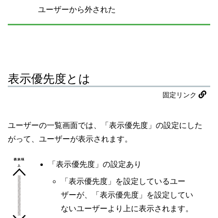
ユーザーから外された
表示優先度とは
固定リンク
ユーザーの一覧画面では、「表示優先度」の設定にした
がって、ユーザーが表示されます。
「表示優先度」の設定あり
「表示優先度」を設定しているユー
ザーが、「表示優先度」を設定してい
ないユーザーより上に表示されます。