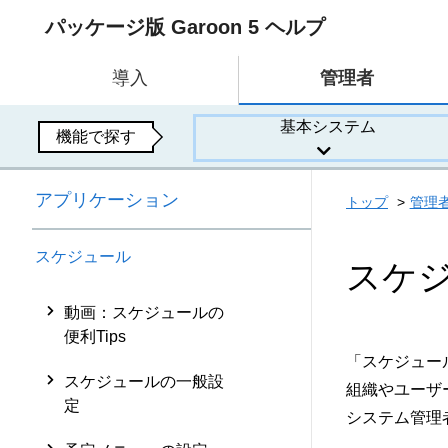
パッケージ版 Garoon 5 ヘルプ
導入
管理者
基本システム
機能で探す
アプリケーション
トップ
管理
スケジュール
スケ
動画：スケジュールの
便利Tips
「スケジュー
スケジュールの一般設
組織やユーザ
定
システム管理