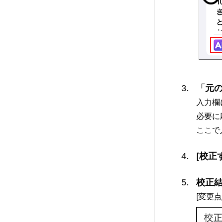
「元
入力欄
必要に
ここで
[校正
校正
[変更