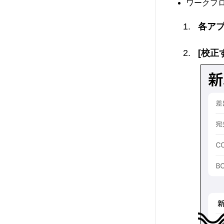
ワークフ
各ア
[校正