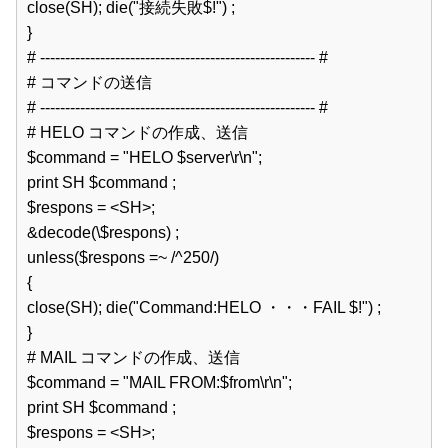
close(SH); die("接続失敗$!") ;  

}  

# ------------------------------------------------------- #  

# コマンドの送信  

# ------------------------------------------------------- #  

# HELO コマンドの作成、送信  

$command = "HELO $server\r\n";  

print SH $command ;  

$respons = <SH>;  

&decode(\$respons) ;  

unless($respons =~ /^250/)  

{  

close(SH); die("Command:HELO ・・・FAIL $!") ;  

}  

# MAIL コマンドの作成、送信  

$command = "MAIL FROM:$from\r\n";  

print SH $command ;  

$respons = <SH>;  
