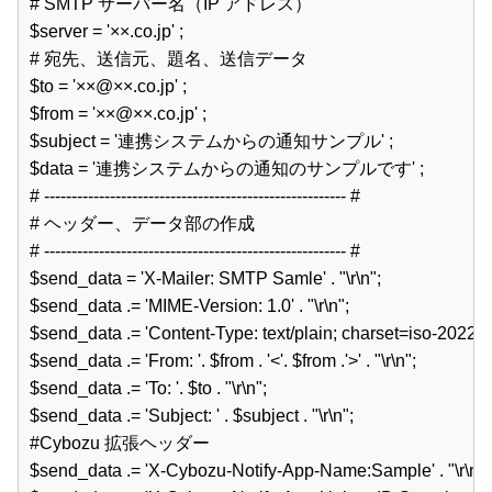
# SMTP サーバー名（IP アドレス）  

$server = '××.co.jp' ;  

# 宛先、送信元、題名、送信データ  

$to = '××@××.co.jp' ;  

$from = '××@××.co.jp' ;  

$subject = '連携システムからの通知サンプル' ;  

$data = '連携システムからの通知のサンプルです' ;  

# ------------------------------------------------------- #  

# ヘッダー、データ部の作成  

# ------------------------------------------------------- #  

$send_data = 'X-Mailer: SMTP Samle' . "\r\n";  

$send_data .= 'MIME-Version: 1.0' . "\r\n";  

$send_data .= 'Content-Type: text/plain; charset=iso-2022-jp' . 
$send_data .= 'From: '. $from . '<'. $from .'>' . "\r\n";  

$send_data .= 'To: '. $to . "\r\n";  

$send_data .= 'Subject: ' . $subject . "\r\n";  

#Cybozu 拡張ヘッダー  

$send_data .= 'X-Cybozu-Notify-App-Name:Sample' . "\r\n";  