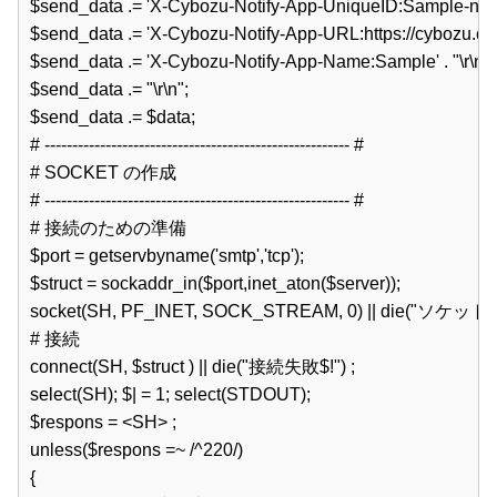
$send_data .= 'X-Cybozu-Notify-App-UniqueID:Sample-notify-1'
$send_data .= 'X-Cybozu-Notify-App-URL:https://cybozu.co.jp' 
$send_data .= 'X-Cybozu-Notify-App-Name:Sample' . "\r\n";  
$send_data .= "\r\n";  

$send_data .= $data;  

# ------------------------------------------------------- #  

# SOCKET の作成  

# ------------------------------------------------------- #  

# 接続のための準備  

$port = getservbyname('smtp','tcp');  

$struct = sockaddr_in($port,inet_aton($server));  

socket(SH, PF_INET, SOCK_STREAM, 0) || die("ソケットエラ
# 接続  

connect(SH, $struct ) || die("接続失敗$!") ;  

select(SH); $| = 1; select(STDOUT);  

$respons = <SH> ;  

unless($respons =~ /^220/)  

{  
