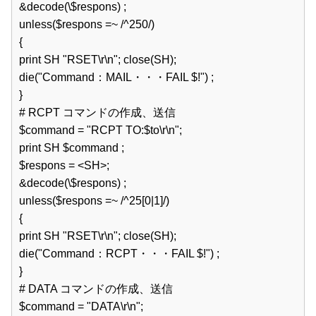
&decode(\$respons) ;  

unless($respons =~ /^250/)  

{  

print SH "RSET\r\n"; close(SH);  

die("Command：MAIL・・・FAIL $!") ;  

}  

# RCPT コマンドの作成、送信  

$command = "RCPT TO:$to\r\n";  

print SH $command ;  

$respons = <SH>;  

&decode(\$respons) ;  

unless($respons =~ /^25[0|1]/)  

{  

print SH "RSET\r\n"; close(SH);  

die("Command：RCPT・・・FAIL $!") ;  

}  

# DATA コマンドの作成、送信  

$command = "DATA\r\n";  
