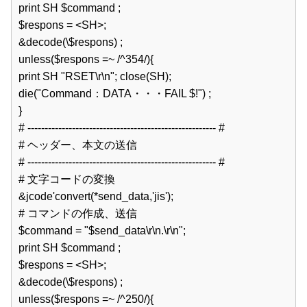
print SH $command ;  

$respons = <SH>;  

&decode(\$respons) ;  

unless($respons =~ /^354/){  

print SH "RSET\r\n"; close(SH);  

die("Command：DATA・・・FAIL $!") ;  

}  

# ------------------------------------------------------- #  

# ヘッダー、本文の送信  

# ------------------------------------------------------- #  

# 文字コードの変換  

&jcode'convert(*send_data,'jis');  

# コマンドの作成、送信  

$command = "$send_data\r\n.\r\n";  

print SH $command ;  

$respons = <SH>;  

&decode(\$respons) ;  

unless($respons =~ /^250/){  
