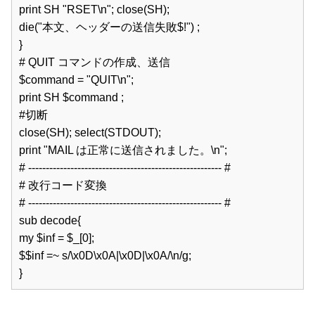
print SH "RSET\n"; close(SH);  

die("本文、ヘッダーの送信失敗$!") ;  

}  

# QUIT コマンドの作成、送信  

$command = "QUIT\n";  

print SH $command ;  

#切断  

close(SH); select(STDOUT);  

print "MAIL は正常に送信されました。\n";  

# ------------------------------------------------------- #  

# 改行コード変換  

# ------------------------------------------------------- #  

sub decode{  

my $inf = $_[0];  

$$inf =~ s/\x0D\x0A|\x0D|\x0A/\n/g;  

}