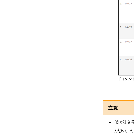
注意
値が1文
がありま