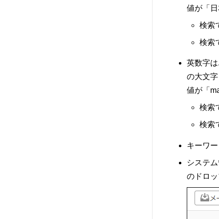
値が「日
検索
検索
英数字は
の大文字
値が「m
検索で
検索
キーワー
システム
のドロッ