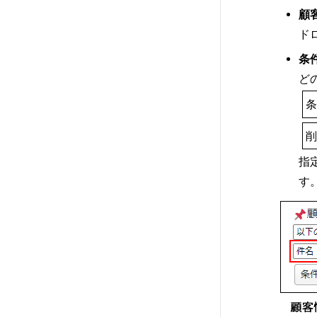
顧
ド
条
ど
指
す