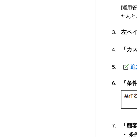
[運用
たあと
左ペ
「カ
追
「条
「顧
条