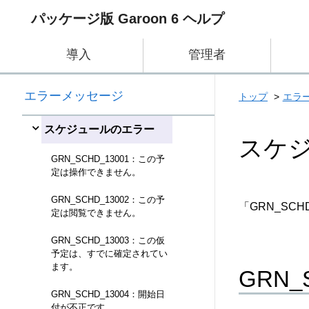
パッケージ版 Garoon 6 ヘルプ
ポータルのエラー
REST APIのエラー
導入
管理者
マルチレポートのエ
エラーメッセージ
トップ
エラ
ラー
スケジュールのエラー
スケ
GRN_SCHD_13001：この予
定は操作できません。
GRN_SCHD_13002：この予
「GRN_S
定は閲覧できません。
GRN_SCHD_13003：この仮
予定は、すでに確定されてい
ます。
GRN
GRN_SCHD_13004：開始日
付が不正です。