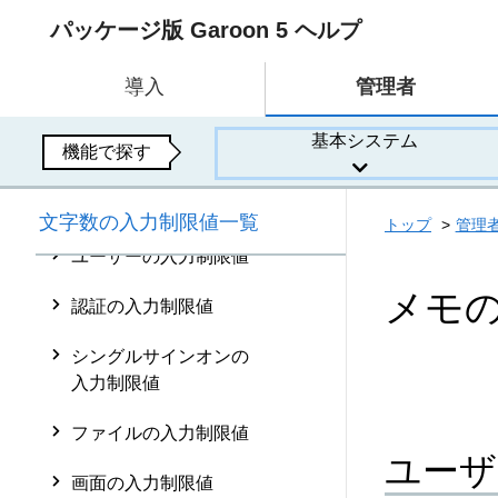
パッケージ版 Garoon 5 ヘルプ
導入
管理者
お客様情報の入力制限
値
基本システム
機能で探す
アプリケーションの入
力制限値
文字数の入力制限値一覧
トップ
管理
ユーザーの入力制限値
メモ
認証の入力制限値
シングルサインオンの
入力制限値
ファイルの入力制限値
ユーザ
画面の入力制限値