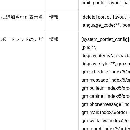
next_portlet_layout_nam
トに追加された表示名
情報
[delete] portlet_layout_lo
language_code:'**', port
」ポートレットのデザ
情報
[system_portlet_config
(plid:**,
display_items:'abstrac
display_style:'**', grn.s
grn.schedule:'index/5/o
grn.message:'index/5/or
grn.bulletin:'index/5/ord
grn.cabinet:'index/5/ord
grn.phonemessage:'inde
grn.mail:'index/5/order=
grn.workflow:'index/5/or
grn.report:'index/5/order