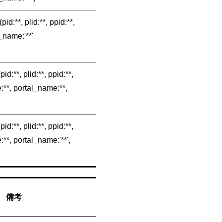
id:**, plid:**, ppid:**,
t_name:'**'
id:**, plid:**, ppid:**,
:**, portal_name:**,
id:**, plid:**, ppid:**,
:**, portal_name:'**',
備考