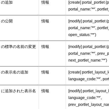
トの追加
情報
[create] portal_portlet (pi
portal_name:'**', portlet_
トの公開
情報
[modify] portal_portlet (pi
portal_name:'**', portlet
open_status:'**')
トの標準の名前の変更
情報
[modify] portal_portlet (pi
portal_name:'**', prev_p
next_portlet_name:'**')
トの表示名の追加
情報
[create] portlet_layout_lo
language_code:'**', port
トに追加された表示名
情報
[modify] portlet_layout_l
language_code:'**',
prev_portlet_layout_nam