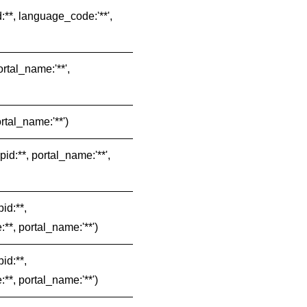
d:**, language_code:'**',
ortal_name:'**',
ortal_name:'**')
pid:**, portal_name:'**',
id:**,
:**, portal_name:'**')
id:**,
:**, portal_name:'**')