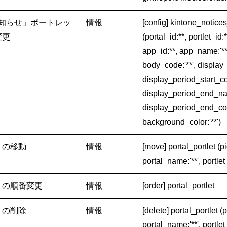
e お知らせ」ポートレッ
情報
[config] kintone_notices
変更
(portal_id:**, portlet_id:
app_id:**, app_name:'**
body_code:'**', display
display_period_start_cod
display_period_end_nam
display_period_end_code
background_color:'**')
トの移動
情報
[move] portal_portlet (pid
portal_name:'**', portlet_
トの順番変更
情報
[order] portal_portlet
トの削除
情報
[delete] portal_portlet (pi
portal_name:'**', portlet