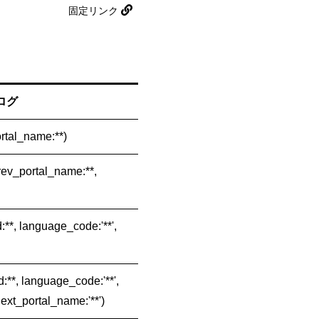
固定リンク
ログ
portal_name:**)
 prev_portal_name:**,
d:**, language_code:'**',
d:**, language_code:'**',
next_portal_name:'**')