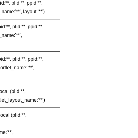
d:**, plid:**, ppid:**,
name:'**', layout:'**')
d:**, plid:**, ppid:**,
_name:'**',
d:**, plid:**, ppid:**,
ortlet_name:'**',
cal (plid:**,
let_layout_name:'**')
ocal (plid:**,
e:'**',