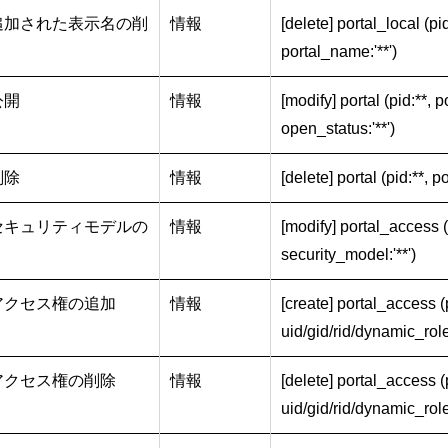
追加された表示名の削
情報
[delete] portal_local (pi
portal_name:'**')
公開
情報
[modify] portal (pid:**, p
open_status:'**')
削除
情報
[delete] portal (pid:**, p
セキュリティモデルの
情報
[modify] portal_access (
security_model:'**')
アクセス権の追加
情報
[create] portal_access (p
uid/gid/rid/dynamic_role
アクセス権の削除
情報
[delete] portal_access (p
uid/gid/rid/dynamic_role