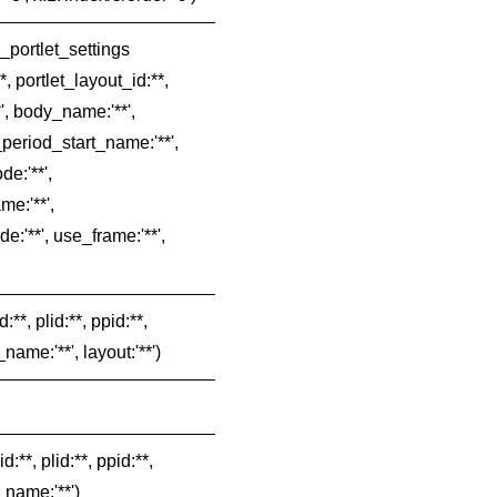
_portlet_settings
**, portlet_layout_id:**,
', body_name:'**',
_period_start_name:'**',
e:'**',
e:'**',
:'**', use_frame:'**',
:**, plid:**, ppid:**,
name:'**', layout:'**')
d:**, plid:**, ppid:**,
_name:'**')