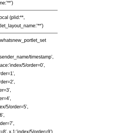
e:'**')
cal (plid:**,
let_layout_name:'**')
] whatsnew_portlet_set
t/sender_name/timestamp',
pace:'index/5/order=0',
rder=1',
der=2',
er=3',
er=4',
x/5/order=5',
6',
der=7',
=8', x.1:'index/5/order=9')