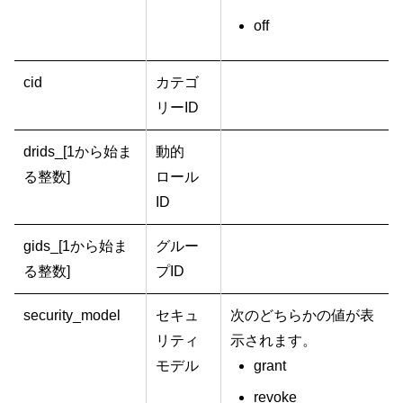
off
cid
カテゴ
リーID
drids_[1から始ま
動的
る整数]
ロール
ID
gids_[1から始ま
グルー
る整数]
プID
security_model
セキュ
次のどちらかの値が表
リティ
示されます。
モデル
grant
revoke