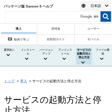
日本語
パッケージ版 Garoon 5 ヘルプ
導入
管理者
ユーザー
目的別ガイド
モバイル
動画で学ぶ
運用前に
インストー
バージョン
アンインス
サービスの
ファイル構
ル
アップ
トール
起動方法と
成
停止方法
トップ
導入
サービスの起動方法と停止方法
サービスの起動方法と停
止方法