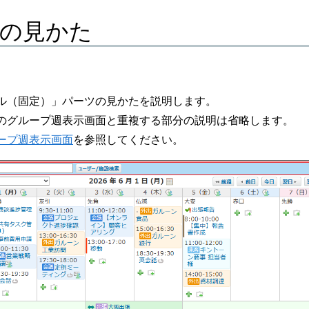
の見かた
ル（固定）」パーツの見かたを説明します。
のグループ週表示画面と重複する部分の説明は省略します。
ープ週表示画面
を参照してください。