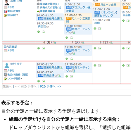
表示する予定：
自分の予定と一緒に表示する予定を選択します。
組織の予定だけを自分の予定と一緒に表示する場合：
ドロップダウンリストから組織を選択し、「選択した組織