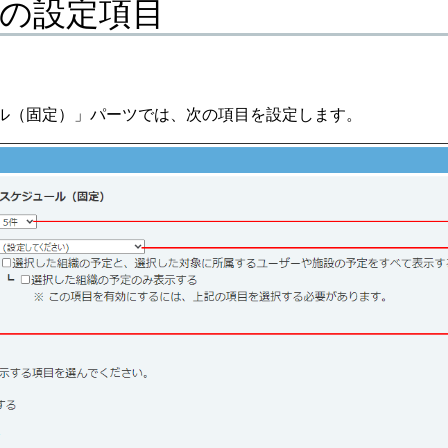
の設定項目
ル（固定）」パーツでは、次の項目を設定します。