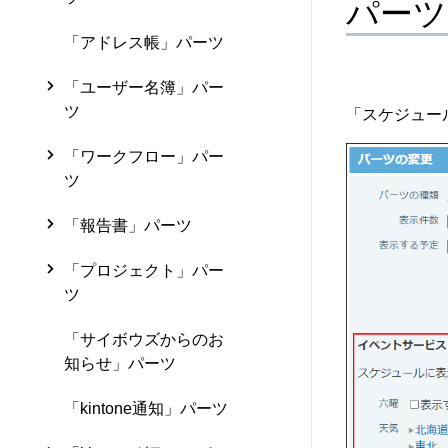
パーツ
「アドレス帳」パーツ
「ユーザー名簿」パー
ツ
「スケジュー
「ワークフロー」パー
ツ
「報告書」パーツ
「プロジェクト」パー
ツ
「サイボウズからのお
知らせ」パーツ
「kintone通知」パーツ