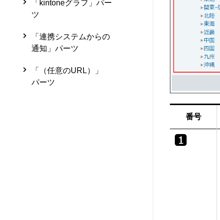
「kintoneグラフ」パー
ツ
「連携システムからの
通知」パーツ
「（任意のURL）」
パーツ
番号