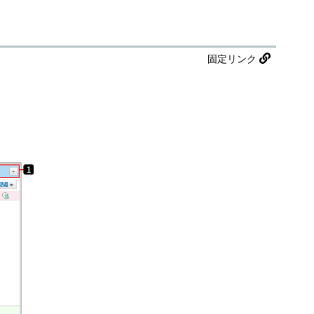
固定リンク