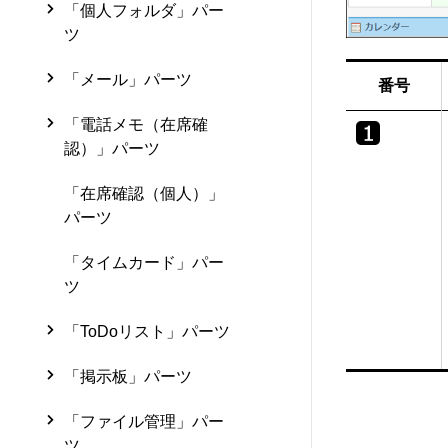
「個人フォルダ」パー
ツ
「メール」パーツ
番号
「電話メモ（在席確
認）」パーツ
「在席確認（個人）」
パーツ
「タイムカード」パー
ツ
「ToDoリスト」パーツ
「掲示板」パーツ
「ファイル管理」パー
ツ