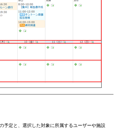
の予定と、選択した対象に所属するユーザーや施設