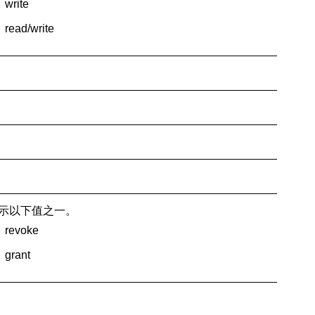
write
read/write
示以下值之一。
revoke
grant