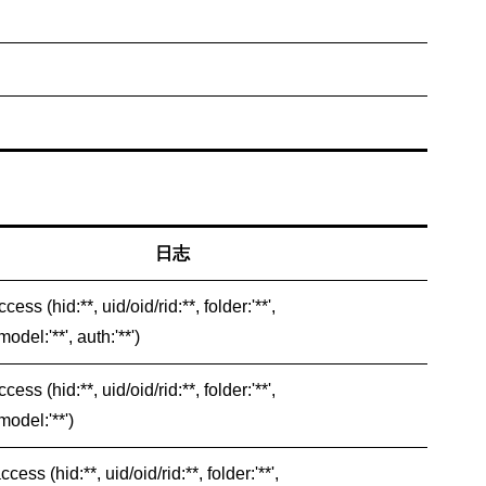
日志
cess (hid:**, uid/oid/rid:**, folder:'**',
odel:'**', auth:'**')
cess (hid:**, uid/oid/rid:**, folder:'**',
model:'**')
ccess (hid:**, uid/oid/rid:**, folder:'**',