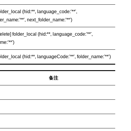
older_local (hid:**, language_code:'**',
er_name:'**', next_folder_name:'**')
elete] folder_local (hid:**, language_code:'**',
me:'**')
older_local (hid:**, languageCode:'**', folder_name:'**')
备注