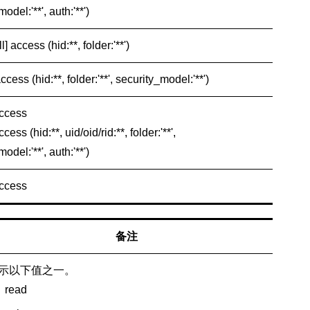
odel:'**', auth:'**')
l] access (hid:**, folder:'**')
ccess (hid:**, folder:'**', security_model:'**')
access
cess (hid:**, uid/oid/rid:**, folder:'**',
odel:'**', auth:'**')
access
备注
示以下值之一。
read