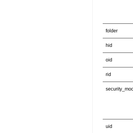
folder
hid
oid
rid
security_mo
uid