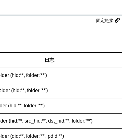
固定链接
日志
lder (hid:**, folder:'**')
lder (hid:**, folder:'**')
der (hid:**, folder:'**')
der (hid:**, src_hid:**, dst_hid:**, folder:'**')
lder (did:**, folder:'**', pdid:**)