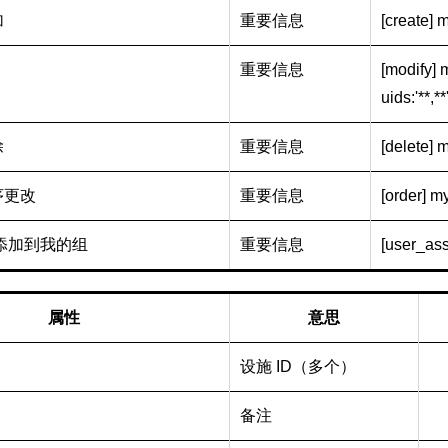
加
重要信息
[create] m
重要信息
[modify] m
uids:'**,**'
除
重要信息
[delete] m
序更改
重要信息
[order] my
添加到我的组
重要信息
[user_assi
属性
意思
设施 ID（多个）
备注