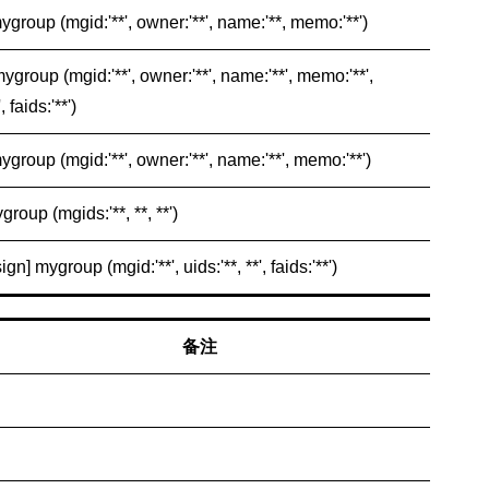
ygroup (mgid:'**', owner:'**', name:'**, memo:'**')
ygroup (mgid:'**', owner:'**', name:'**', memo:'**',
, faids:'**')
ygroup (mgid:'**', owner:'**', name:'**', memo:'**')
group (mgids:'**, **, **')
gn] mygroup (mgid:'**', uids:'**, **', faids:'**')
备注