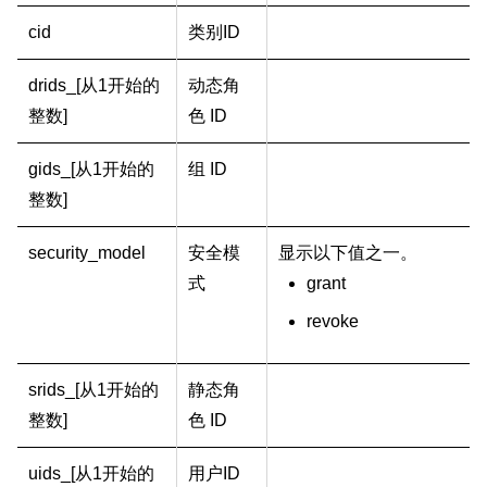
cid
类别ID
drids_[从1开始的
动态角
整数]
色 ID
gids_[从1开始的
组 ID
整数]
security_model
安全模
显示以下值之一。
式
grant
revoke
srids_[从1开始的
静态角
整数]
色 ID
uids_[从1开始的
用户ID