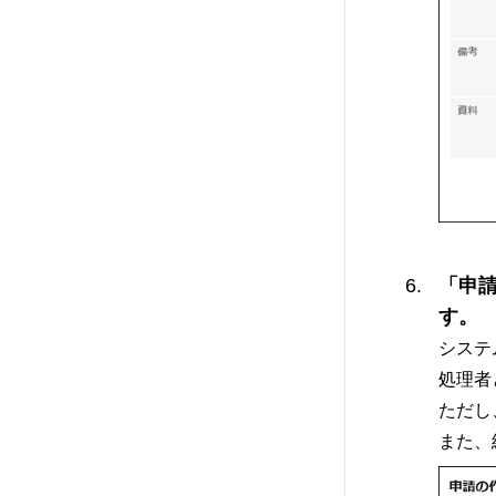
「申
す。
システ
処理者
ただし
また、