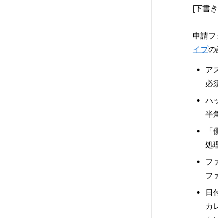
[下書
申請フ
イプ
の
ア
必
ハ
半
「
処
フ
フ
日
カ