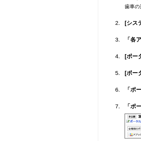
歯車の
[シス
「各
[ポー
[ポー
「ポ
「ポー