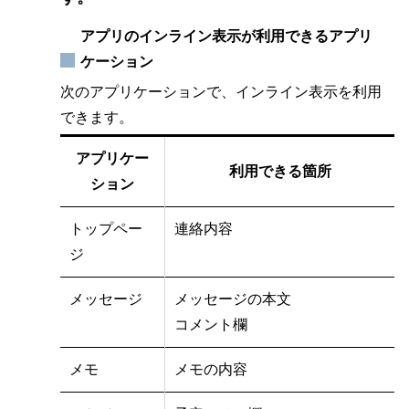
アプリのインライン表示が利用できるアプリ
ケーション
次のアプリケーションで、インライン表示を利用
できます。
アプリケー
利用できる箇所
ション
トップペー
連絡内容
ジ
メッセージ
メッセージの本文
コメント欄
メモ
メモの内容