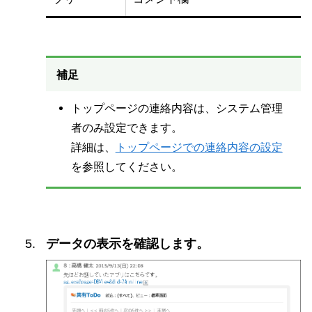
補足
トップページの連絡内容は、システム管理
者のみ設定できます。
詳細は、
トップページでの連絡内容の設定
を参照してください。
データの表示を確認します。