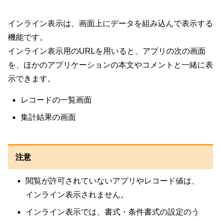
インライン表示は、画面上にデータを組み込んで表示する
機能です。
インライン表示用のURLを用いると、アプリの次の画面
を、ほかのアプリケーションの本文やコメントと一緒に表
示できます。
レコードの一覧画面
集計結果の画面
注意
閲覧が許可されていないアプリやレコード値は、
インライン表示されません。
インライン表示では、書式・条件書式の設定のう