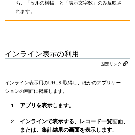
ち、「セルの横幅」と「表示文字数」のみ反映さ
れます。
インライン表示の利用
固定リンク
インライン表示用のURLを取得し、ほかのアプリケー
ションの画面に掲載します。
アプリを表示します。
インラインで表示する、レコード一覧画面、
または、集計結果の画面を表示します。