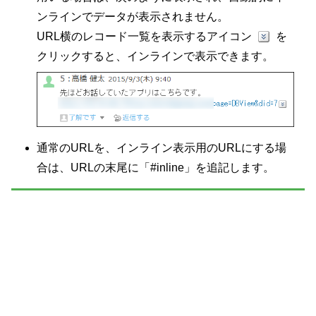
ンラインでデータが表示されません。
URL横のレコード一覧を表示するアイコン
を
クリックすると、インラインで表示できます。
通常のURLを、インライン表示用のURLにする場
合は、URLの末尾に「#inline」を追記します。