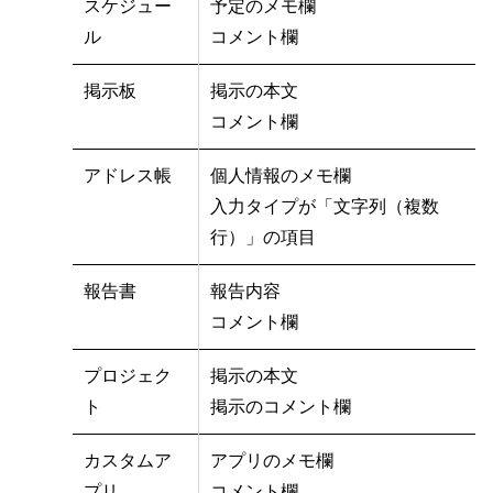
スケジュー
予定のメモ欄
ル
コメント欄
掲示板
掲示の本文
コメント欄
アドレス帳
個人情報のメモ欄
入力タイプが「文字列（複数
行）」の項目
報告書
報告内容
コメント欄
プロジェク
掲示の本文
ト
掲示のコメント欄
カスタムア
アプリのメモ欄
プリ
コメント欄