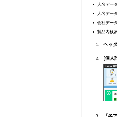
人名デー
人名デー
会社デー
製品内検
ヘッダ
[個人
「各