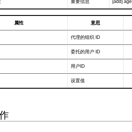
置
重要信息
[add] age
属性
意思
代理的组织 ID
委托的用户 ID
用户ID
设置值
作