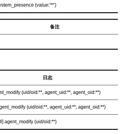
system_presence (value:'**')
备注
日志
nt_modify (uid/oid:**, agent_uid:**, agent_oid:**)
agent_modify (uid/oid:**, agent_uid:**, agent_oid:**)
ll] agent_modify (uid/oid:**)