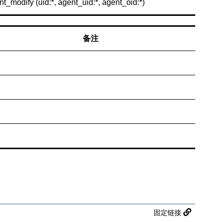
nt_modify (uid:*, agent_uid:*, agent_oid:*)
备注
固定链接