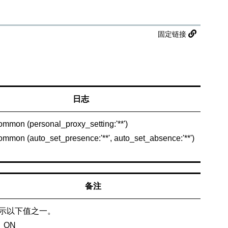
固定链接
日志
common (personal_proxy_setting:'**')
common (auto_set_presence:'**', auto_set_absence:'**')
备注
示以下值之一。
ON